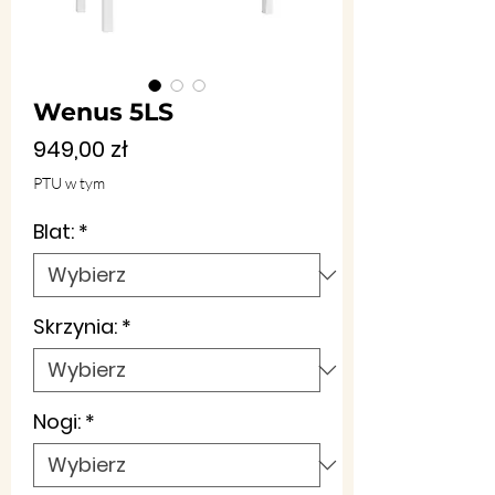
Wenus 5LS
Cena
949,00 zł
PTU w tym
Blat:
*
Skrzynia:
*
Nogi:
*