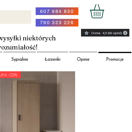
607 984 830
790 323 226
wysyłki niektórych
rozumiałość!
Sypialnie
Łazienki
Opinie
Promocje
UKA -20%