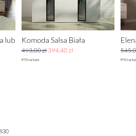
a lub
Komoda Salsa Biała
Podgląd
Elen
Regularna cena
Cena rabatowa
Regul
493,00 zł
394,40 zł
545,0
PTU w tym
PTU w t
830​