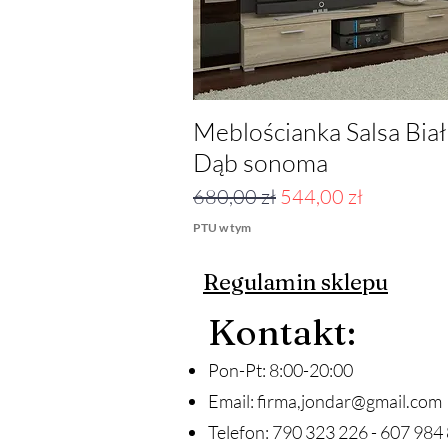
Meblościanka Salsa Biał
Podgląd
Dąb sonoma
Regularna cena
Cena rabatowa
680,00 zł
544,00 zł
PTU w tym
Regulamin sklepu
Ko
ntakt
:
Pon-Pt: 8:00-20:00
Email:
firma,
jondar@gmail.com
Telefon: 790 323 226 - 607 984 