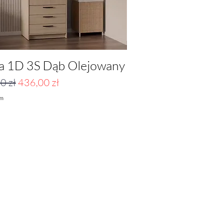
a 1D 3S Dąb Olejowany
Podgląd
arna cena
Cena rabatowa
0 zł
436,00 zł
ym