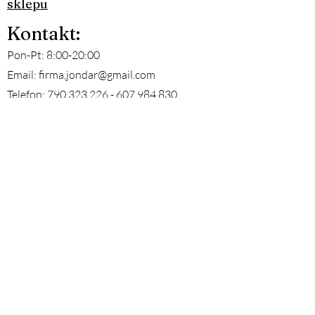
sklepu
Ko
ntakt
:
Pon-Pt: 8:00-20:00
Email:
firma,
jondar@gmail.com
Telefon:
790 323 226 - 607 984
830​
Facebook: JON-DAR MEBLE
©2019 by JON-DAR MEBLE. Proudly created with
Wix.com