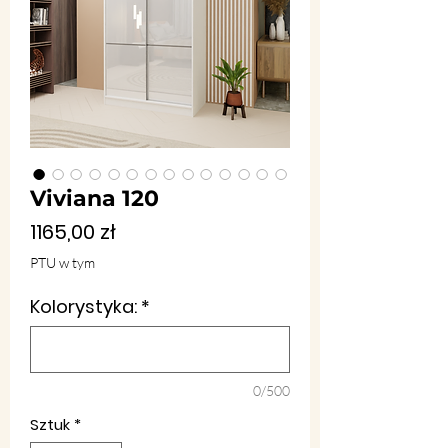
Viviana 120
Cena
1165,00 zł
PTU w tym
Kolorystyka:
*
0/500
Sztuk
*