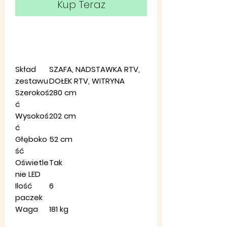
Kup Teraz
Skład
SZAFA, NADSTAWKA RTV,
zestawu
DOŁEK RTV, WITRYNA
Szerokoś
280 cm
ć
Wysokoś
202 cm
ć
Głęboko
52 cm
ść
Oświetle
Tak
nie LED
Ilość
6
paczek
Waga
181 kg