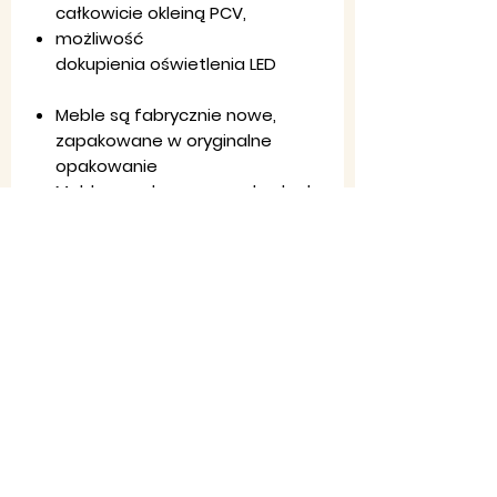
całkowicie okleiną PCV,
możliwość
dokupienia oświetlenia LED
Meble są fabrycznie nowe,
zapakowane w oryginalne
opakowanie
Meble wysyłane w paczkach, do
samodzielnego montażu
W zestawie załączona czytelna
instrukcja montażu i wszystkie
niezbędne elementy
Regulamin
sklepu
Ko
ntakt
: