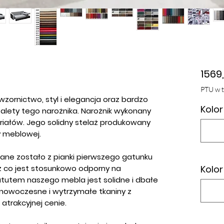
1569,
PTU w 
zornictwo, styl i elegancja oraz bardzo
Kolor
alety tego narożnika. Narożnik wykonany
eriałów. Jego solidny stelaż produkowany
y meblowej.
wane zostało z pianki pierwszego gatunku
ez co jest stosunkowo odporny na
Kolo
tutem naszego mebla jest solidne i dbałe
 nowoczesne i wytrzymałe tkaniny z
atrakcyjnej cenie.