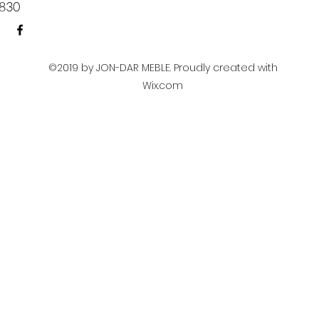
830​
©2019 by JON-DAR MEBLE. Proudly created with
Wix.com