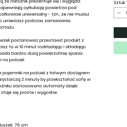
ą że narożnik prezentuje się i wygląda
Sztuk
apewniają cyrkulację powietrza pod
ałkowicie uniwersalny - tzn., że nie musisz
go umieścisz podczas zamawiania.
ontażu.
eżeli postanowisz przestawić produkt z
isz to w 10 minut rozkładając i składając
siada bardzo dużą powierzchnię spania
 na pościel.
e pojemniki na pościel z łatwym dostępem
 Wystarczą 2 minuty by przekształcić sofę w
ożniku zastosowano automaty dzięki
 staje się proste i wygodne.
duszek: 75 cm