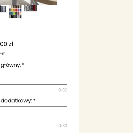
Cena
00 zł
tym
 główny:
*
0/30
r dodatkowy:
*
0/30