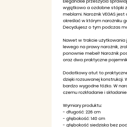
Eleganckie przeszycia sprawiaj
wyjątkowo a ozdobne stópki z
meblami. Narożnik VEGAS jest c
określać w którym narożniku 
Decydujesz o tym podczas m
Nawet w trakcie użytkowania j
lewego na prawy narożnik, zrob
ponownie mebel! Narożnik po
oraz dwa praktyczne pojemniki
Dodatkowy atut to praktyczn
dzięki rozsuwanej konstrukcji.
bardzo wygodne łóżko. W nar
czemu rozkładanie i składanie
Wymiary produktu:
- długość: 226 cm
- głębokość: 140 cm
- głębokość siedziska bez po