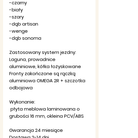
-czarny
-biały
-szary
-dąb artisan
-wenge
-dąb sonoma
Zastosowany system jezdny:
Laguna, prowadnice
aluminiowe, kółka łożyskowane
Fronty zakończone są rączką
aluminiowa OMEGA 2R + szczotka
odbojowa
Wykonanie:
płyta meblowa laminowana o
grubości 16 mm, okleina PCV/ABS
Gwarancja 24 miesiące
Dostawa 2-14 dni