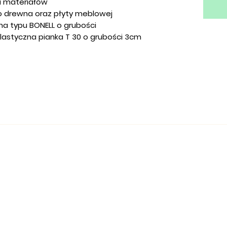
i materiałów
go drewna oraz płyty meblowej
yna typu BONELL o grubości
lastyczna pianka T 30 o grubości 3cm