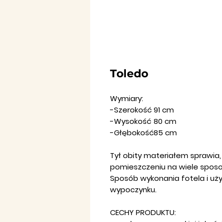
Toledo
Wymiary:
-Szerokość
91 cm
-Wysokość
80 cm
-Głębokość
85 cm
Tył obity materiałem sprawia
pomieszczeniu na wiele spos
Sposób wykonania fotela i uż
wypoczynku.
CECHY PRODUKTU: