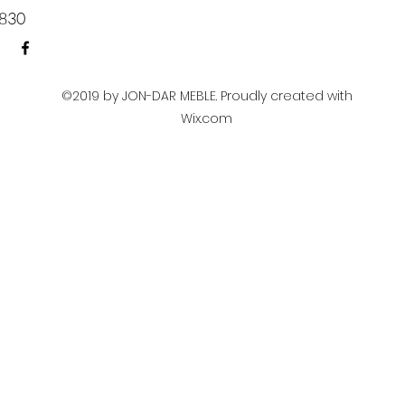
830​
©2019 by JON-DAR MEBLE. Proudly created with
Wix.com