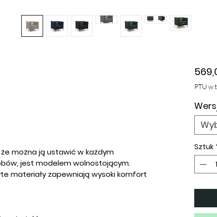
569,
PTU w 
Wersj
Wyb
Sztuk
, że można ją ustawić w każdym
obów, jest modelem wolnostojącym.
yte materiały zapewniają wysoki komfort