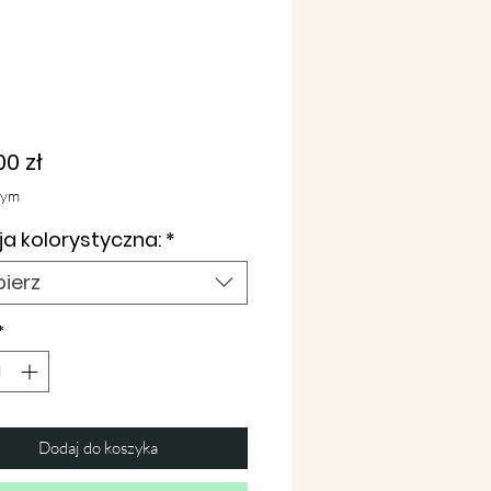
Cena
00 zł
tym
a kolorystyczna:
*
ierz
*
Dodaj do koszyka