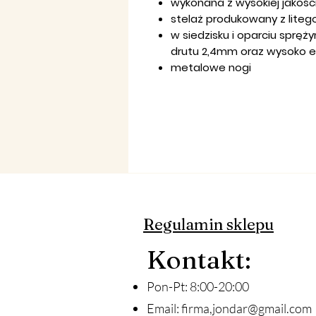
wykonana z wysokiej jakośc
stelaż produkowany z lite
w siedzisku i oparciu spręż
drutu 2,4mm oraz wysoko e
metalowe nogi
Regulamin sklepu
Ko
ntakt
:
Pon-Pt: 8:00-20:00
Email:
firma,
jondar@gmail.com