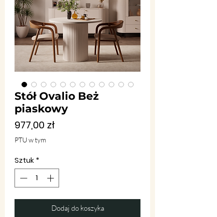
Stół Ovalio Beż
piaskowy
Cena
977,00 zł
PTU w tym
Sztuk
*
Dodaj do koszyka