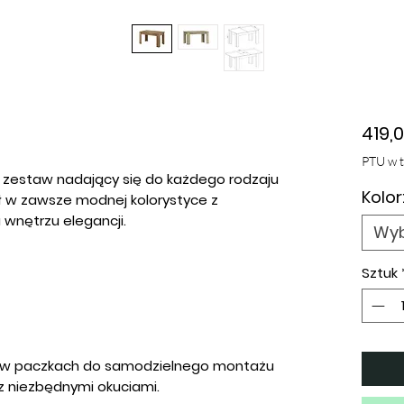
419,0
PTU w 
 zestaw nadający się do każdego rodzaju
Kolor
ył w zawsze modnej kolorystyce z
nętrzu elegancji.
Wyb
Sztuk
 w paczkach do samodzielnego montażu
z niezbędnymi okuciami.