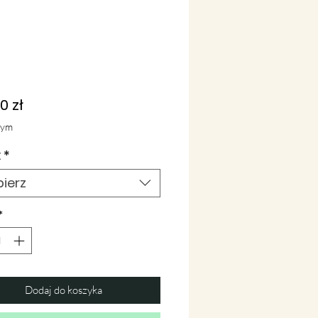
Cena
0 zł
tym
:
*
ierz
*
Dodaj do koszyka