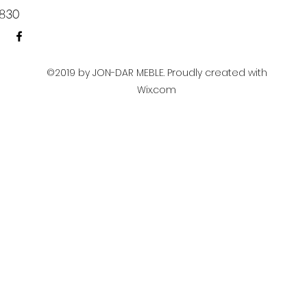
830​
©2019 by JON-DAR MEBLE. Proudly created with
Wix.com