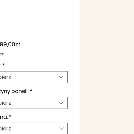
Cena
99,00zł
Rabatowa
tym
:
*
ierz
yny bonell:
*
ierz
na:
*
ierz