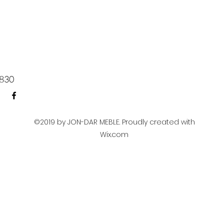
830​
©2019 by JON-DAR MEBLE. Proudly created with
Wix.com