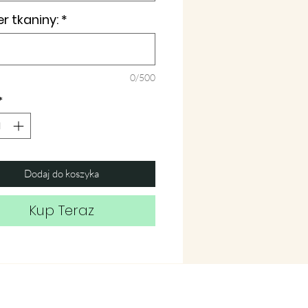
 tkaniny:
*
0/500
*
Dodaj do koszyka
Kup Teraz