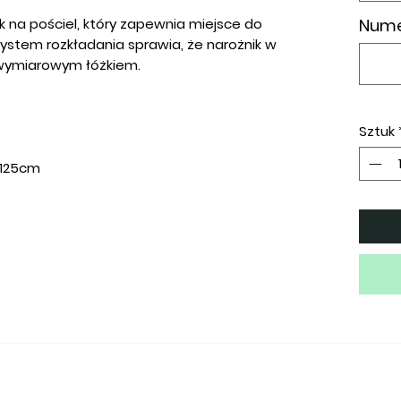
k na pościel, który zapewnia miejsce do
Numer
stem rozkładania sprawia, że narożnik w
owymiarowym łóżkiem.
Sztuk
 125cm