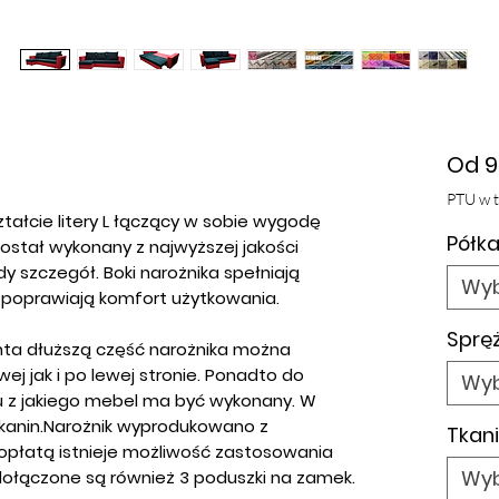
Od
9
PTU w 
ztałcie litery L łączący w sobie wygodę
Półka
został wykonany z najwyższej jakości
y szczegół. Boki narożnika spełniają
Wyb
i poprawiają komfort użytkowania.
Spręż
enta dłuższą część narożnika można
 jak i po lewej stronie. Ponadto do
Wyb
łu z jakiego mebel ma być wykonany. W
tkanin.Narożnik wyprodukowano z
Tkani
dopłatą istnieje możliwość zastosowania
Wyb
dołączone są również 3 poduszki na zamek.