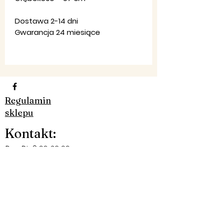
Dostawa 2-14 dni
Gwarancja 24 miesiące
Regulamin
sklepu
Ko
ntakt
:
Pon-Pt: 8:00-20:00
Email:
firma,
jondar@gmail.com
Telefon:
790 323 226 - 607 984
830​
Facebook: JON-DAR MEBLE
©2019 by JON-DAR MEBLE. Proudly created with
Wix.com