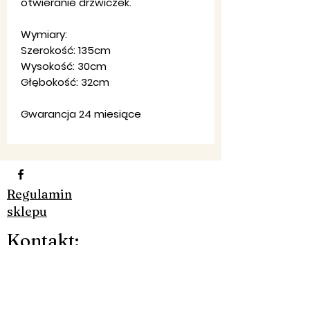
otwieranie drzwiczek.
Wymiary:
Szerokość: 135cm
Wysokość: 30cm
Głębokość: 32cm
Gwarancja 24 miesiące
Regulamin
sklepu
Ko
ntakt
:
Pon-Pt: 8:00-20:00
Email:
firma,
jondar@gmail.com
Telefon:
790 323 226 - 607 984
830​