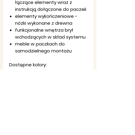
łączące elementy wraz z
instrukcją dołączone do paczek
elementy wykończeniowe -
nóżki wykonane z drewna
funkcjonalne wnętrza brył
wchodzących w skład systemu
meble w paczkach do
samodzielnego montażu
Dostępne kolory:
-dąb artisan
-biały połysk wstawki dąb riviera
Dostawa 2-14 dni
Gwarancja 24 miesiące