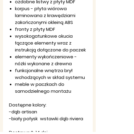
ozdobne listwy z płyty MDF
korpus - płyta wiórowa
laminowana z krawędziami
zakończonymi okleiną ABS
fronty z płyty MDF
wysokogatunkowe okucia
łączące elementy wraz z
instrukcją dołączone do paczek
elementy wykończeniowe -
nóżki wykonane z drewna
funkcjonalne wnętrza brył
wchodzących w skład systemu
meble w paczkach do
samodzielnego montażu
Dostępne kolory:
-dąb artisan
-biały połysk wstawki dąb riviera
Dostawa 2-14 dni