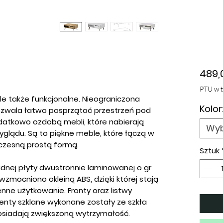
489,
PTU w 
le także funkcjonalne. Nieograniczona
Kolor
zwala łatwo posprzątać przestrzeń pod
datkowo ozdobą mebli, które nabierają
Wyb
glądu. Są to piękne meble, które łączą w
woczesną prostą formą.
Sztuk
lidnej płyty dwustronnie laminowanej o gr
mocniono okleiną ABS, dzięki której stają
enne użytkowanie. Fronty oraz listwy
enty szklane wykonane zostały ze szkła
osiadają zwiększoną wytrzymałość.