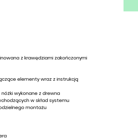
minowana z krawędziami zakończonymi
czące elementy wraz z instrukcją
 nóżki wykonane z drewna
 wchodzących w skład systemu
odzielnego montażu
era