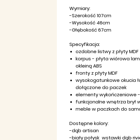
Wymiary:
-Szerokość 107cm
-Wysokość 46cm
-Głębokość 67cm
Specyfikacja:
ozdobne listwy z płyty MDF
korpus - płyta wiórowa la
okleiną ABS
fronty z płyty MDF
wysokogatunkowe okucia łą
dołączone do paczek
elementy wykończeniowe -
funkcjonalne wnętrza brył
meble w paczkach do sam
Dostępne kolory:
-dąb artisan
-biały połysk wstawki dąb rivi