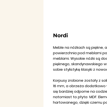
Nordi
Meble na nóżkach są piękne, a
powierzchnia pod meblami po
meblami. Wysokie nóżki są do
pięknego, skandynawskiego wy
sobie stylistykę klasyki z no
Korpusy zrobione zostały z so
16 mm, a obrzeża dodatkowo wz
się bardziej odporne na codzi
natomiast to płyta MDF. Elem
hartowanego, dzięki czemu p