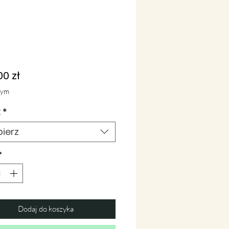
Cena
00 zł
tym
:
*
ierz
*
Dodaj do koszyka