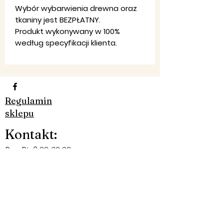
Wybór wybarwienia drewna oraz
tkaniny jest BEZPŁATNY.
Produkt wykonywany w 100%
według specyfikacji klienta.
Regulamin
sklepu
Ko
ntakt
:
Pon-Pt: 8:00-20:00
Email:
firma,
jondar@gmail.com
Telefon:
790 323 226 - 607 984
830​
Facebook: JON-DAR MEBLE
©2019 by JON-DAR MEBLE. Proudly created with
Wix.com