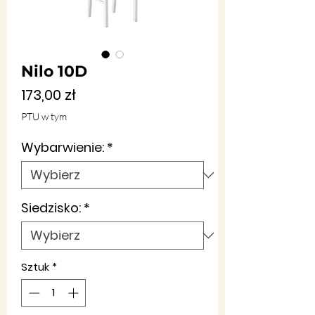
Nilo 10D
Cena
173,00 zł
PTU w tym
Wybarwienie:
*
Siedzisko:
*
Sztuk
*