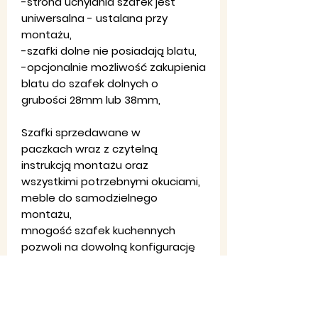
-strona uchylania szafek jest
uniwersalna - ustalana przy
montażu,
-szafki dolne nie posiadają blatu,
-opcjonalnie możliwość zakupienia
blatu do szafek dolnych o
grubości 28mm lub 38mm,
Szafki sprzedawane w
paczkach wraz z czytelną
instrukcją montażu oraz
wszystkimi potrzebnymi okuciami,
meble do samodzielnego
montażu,
mnogość szafek kuchennych
pozwoli na dowolną konfigurację
Twojej kuchni.
Kolorystyka:
Fronty - Antracyt mat