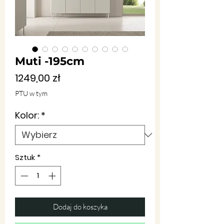
Muti -195cm
Cena
1249,00 zł
PTU w tym
Kolor:
*
Sztuk
*
Dodaj do koszyka