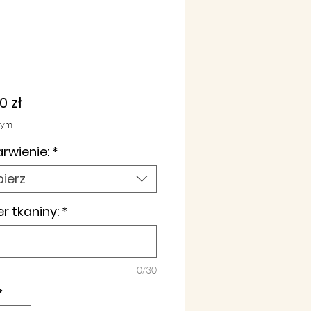
Cena
0 zł
tym
rwienie:
*
ierz
 tkaniny:
*
0/30
*