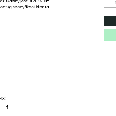
z tkaniny jest BEZPŁATNY.
ług specyfikacji klienta.
830​