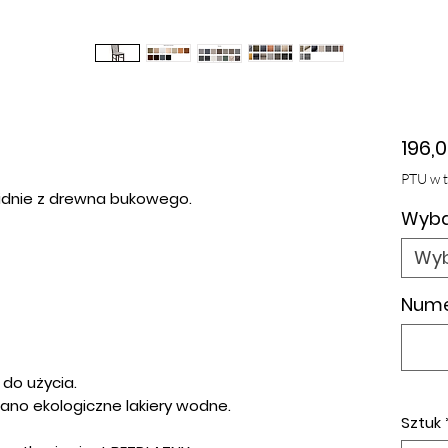
196,0
PTU w 
lidnie z drewna bukowego.
Wyba
Wyb
Numer
do użycia.
ano ekologiczne lakiery wodne.
Sztuk