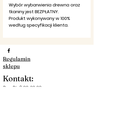
Wybór wybarwienia drewna oraz
tkaniny jest BEZPŁATNY.
Produkt wykonywany w 100%
według specyfikacji klienta.
Regulamin
sklepu
Ko
ntakt
:
Pon-Pt: 8:00-20:00
Email:
firma,
jondar@gmail.com
Telefon:
790 323 226 - 607 984
830​
Facebook: JON-DAR MEBLE
©2019 by JON-DAR MEBLE. Proudly created with
Wix.com