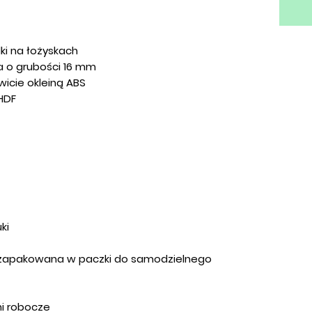
ki na łożyskach
 o grubości 16 mm
icie okleiną ABS
 HDF
ki
e zapakowana w paczki do samodzielnego
dni robocze