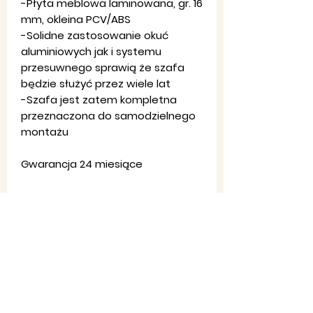
-Płyta meblowa laminowana, gr. 16
mm, okleina PCV/ABS
-Solidne zastosowanie okuć
aluminiowych jak i systemu
przesuwnego sprawią że szafa
będzie służyć przez wiele lat
-Szafa jest zatem kompletna
przeznaczona do samodzielnego
montażu
Gwarancja 24 miesiące
Regulamin
sklepu
Ko
ntakt
:
Pon-Pt: 8:00-20:00