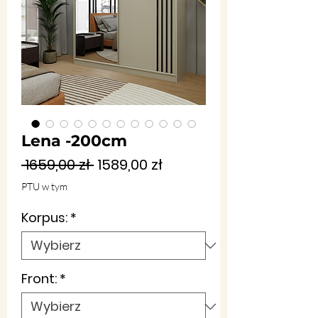
Lena -200cm
Regularna
Cena
 1659,00 zł 
1589,00 zł
cena
Rabatowa
PTU w tym
Korpus:
*
Front:
*