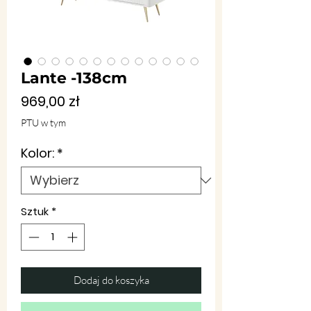
Lante -138cm
Cena
969,00 zł
PTU w tym
Kolor:
*
Sztuk
*
Dodaj do koszyka