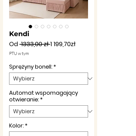
Kendi
Regularna
Cena
Od
 1333,00 zł 
1 199,70zł
cena
Rabatowa
PTU w tym
Sprężyny bonell:
*
Automat wspomagający
otwieranie:
*
Kolor:
*