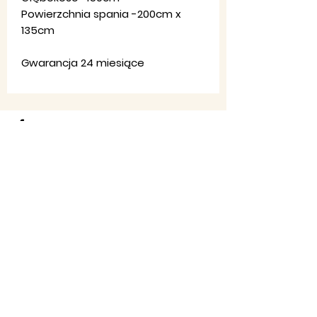
Powierzchnia spania -200cm x
135cm
Gwarancja 24 miesiące
Regulamin
sklepu
Ko
ntakt
:
Pon-Pt: 8:00-20:00
Email:
firma,
jondar@gmail.com
Telefon:
790 323 226 - 607 984
830​
Facebook: JON-DAR MEBLE
©2019 by JON-DAR MEBLE. Proudly created with
Wix.com