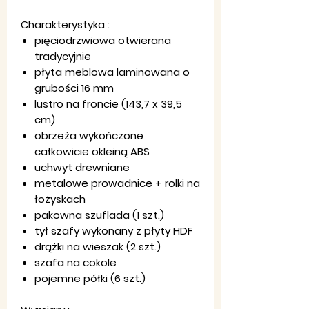
Charakterystyka :
pięciodrzwiowa otwierana
tradycyjnie
płyta meblowa laminowana o
grubości 16 mm
lustro na froncie (143,7 x 39,5
cm)
obrzeża wykończone
całkowicie okleiną ABS
uchwyt drewniane
metalowe prowadnice + rolki na
łożyskach
pakowna szuflada (1 szt.)
tył szafy wykonany z płyty HDF
drążki na wieszak (2 szt.)
szafa na cokole
pojemne półki (6 szt.)