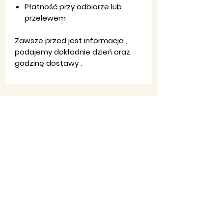
Płatność przy odbiorze lub
przelewem
Zawsze przed jest informacja ,
podajemy dokładnie dzień oraz
godzinę dostawy .
Regulamin
sklepu
Ko
ntakt
:
Pon-Pt: 8:00-20:00
Email:
firma,
jondar@gmail.com
Telefon:
790 323 226 - 607 984
830​
Facebook: JON-DAR MEBLE