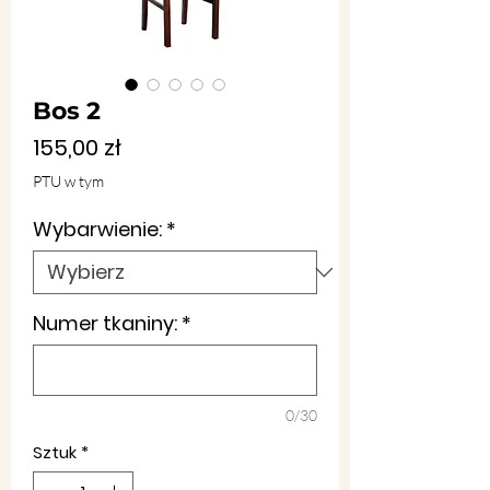
Bos 2
Cena
155,00 zł
PTU w tym
Wybarwienie:
*
Numer tkaniny:
*
0/30
Sztuk
*