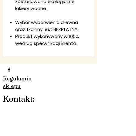
zastosowano ekologiczne
lakiery wodne.
Wybór wybarwienia drewna
oraz tkaniny jest BEZPŁATNY.
Produkt wykonywany w 100%
według specyfikacji klienta.
Regulamin
sklepu
Ko
ntakt
:
Pon-Pt: 8:00-20:00
Email:
firma,
jondar@gmail.com
Telefon:
790 323 226 - 607 984
830​
Facebook: JON-DAR MEBLE