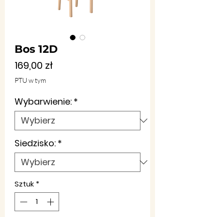
Bos 12D
Cena
169,00 zł
PTU w tym
Wybarwienie:
*
Siedzisko:
*
Sztuk
*