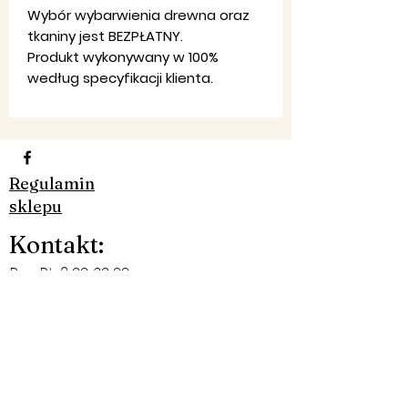
Wybór wybarwienia drewna oraz
tkaniny jest BEZPŁATNY.
Produkt wykonywany w 100%
według specyfikacji klienta.
Regulamin
sklepu
Ko
ntakt
:
Pon-Pt: 8:00-20:00
Email:
firma,
jondar@gmail.com
Telefon:
790 323 226 - 607 984
830​
Facebook: JON-DAR MEBLE
©2019 by JON-DAR MEBLE. Proudly created with
Wix.com