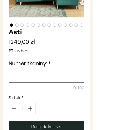
Asti
Cena
1249,00 zł
PTU w tym
Numer tkaniny:
*
0/100
Sztuk
*
Dodaj do koszyka