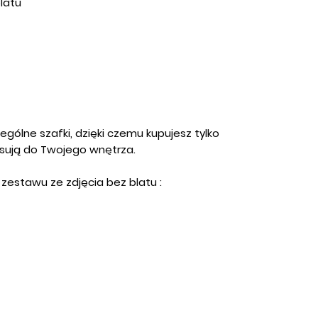
latu
ólne szafki, dzięki czemu kupujesz tylko
asują do Twojego wnętrza.
estawu ze zdjęcia bez blatu :