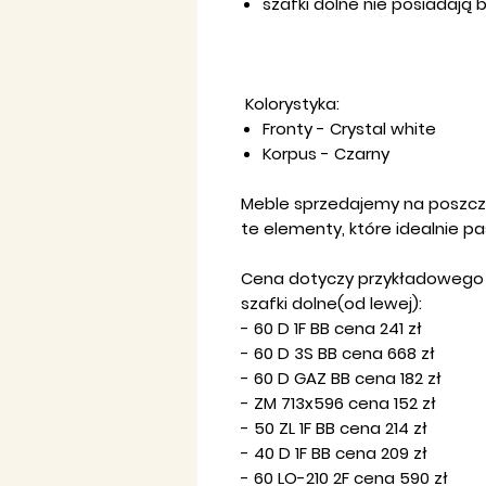
szafki dolne
nie
posiadają b
Kolorystyka:
Fronty - Crystal white
Korpus - Czarny
Meble sprzedajemy na poszczeg
te elementy, które idealnie p
Cena dotyczy przykładowego z
szafki dolne(od lewej):
- 60 D 1F BB cena 241 zł
- 60 D 3S BB cena 668 zł
- 60 D GAZ BB cena 182 zł
- ZM 713x596 cena 152 zł
- 50 ZL 1F BB cena 214 zł
- 40 D 1F BB cena 209 zł
- 60 LO-210 2F cena 590 zł