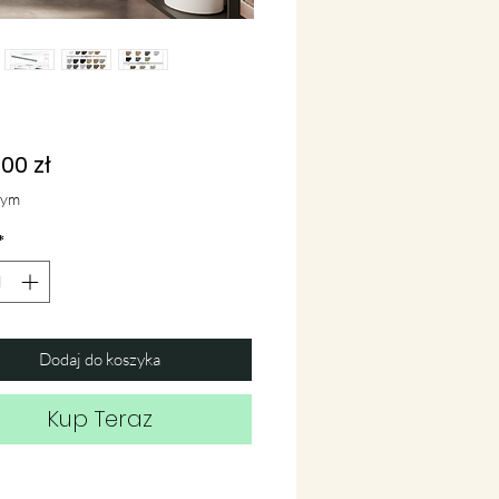
Cena
00 zł
tym
*
Dodaj do koszyka
Kup Teraz