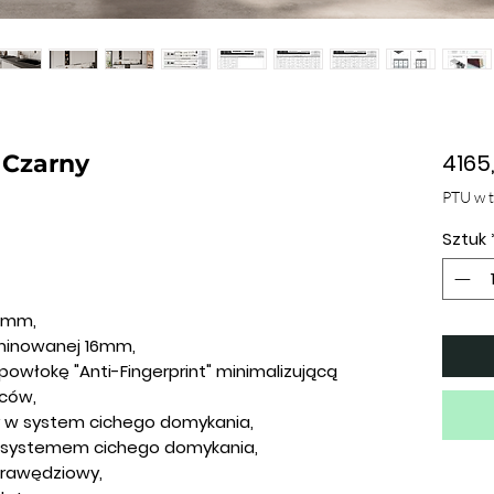
4165,
/ Czarny
PTU w 
Sztuk
16mm,
aminowanej 16mm,
 powłokę
"Anti-Fingerprint"
minimalizującą
ców,
 w system cichego domykania,
 systemem cichego domykania,
krawędziowy,