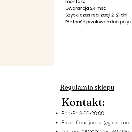
montażu
Gwarancja 24 msc
Szybki czas realizacji 2-21 dni
Płatność przelewem lub przy 
Regulamin sklepu
Ko
ntakt
:
Pon-Pt: 8:00-20:00
Email:
firma,
jondar@gmail.com
Telefon: 790 323 226 - 607 984 