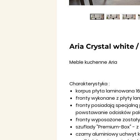
Aria Crystal white 
Meble kuchenne Aria
Charakterystyka :
korpus płyta laminowana 
fronty wykonane z płyty l
fronty posiadają specjalną
powstawanie odcisków pal
fronty wyposażone zostały
szuflady
"P
remium-Box"
- z
czarny aluminiowy uchwyt 