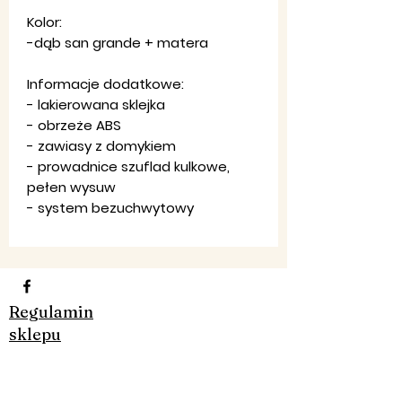
Kolor:
-dąb san grande + matera
Informacje dodatkowe:
- lakierowana sklejka
- obrzeże ABS
- zawiasy z domykiem
- prowadnice szuflad kulkowe,
pełen wysuw
- system bezuchwytowy
Regulamin
sklepu
Ko
ntakt
:
Pon-Pt: 8:00-20:00