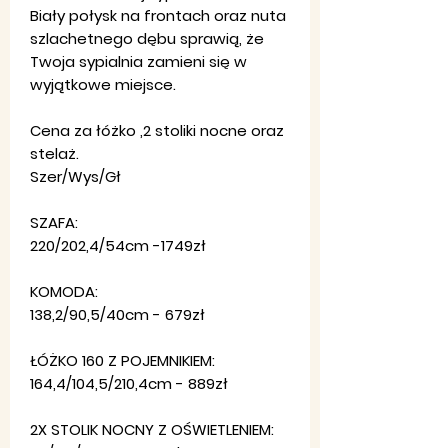
Biały połysk na frontach oraz nuta
szlachetnego dębu sprawią, że
Twoja sypialnia zamieni się w
wyjątkowe miejsce.
Cena za łóżko ,2 stoliki nocne oraz
stelaż.
Szer/Wys/Gł
SZAFA:
220/202,4/54cm -1749zł
KOMODA:
138,2/90,5/40cm - 679zł
ŁÓŻKO 160 Z POJEMNIKIEM:
164,4/104,5/210,4cm - 889zł
2X STOLIK NOCNY Z OŚWIETLENIEM: