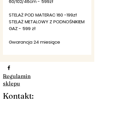
60/102/46cm - 599zł
STELAŻ POD MATERAC 160 -199zł
STELAŻ METALOWY Z PODNOŚNIKIEM
GAZ - 599 zł
Gwarancja 24 miesiące
Regulamin
sklepu
Ko
ntakt
:
Pon-Pt: 8:00-20:00
Email:
firma,
jondar@gmail.com
Telefon:
790 323 226 - 607 984
830​
Facebook: JON-DAR MEBLE